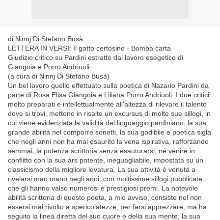
di Ninnj Di Stefano Busà
LETTERA IN VERSI: Il gatto certosino - Bomba carta
Giudizio critico su Pardini estratto dal lavoro esegetico di
Giangoia e Porro Andriuoli
(a cura di Ninnj Di Stefano Busà)
Un bel lavoro quello effettuato sulla poetica di Nazario Pardini da
parte di Rosa Elisa Giangoia e Liliana Porro Andriuoli. I due critici
molto preparati e intellettualmente all'altezza di rilevare il talento
dove si trovi, mettono in risalto un excursus di molte sue sillogi, in
cui viene evidenziata la validità del linguaggio pardiniano, la sua
grande abilità nel comporre sonetti, la sua godibile e poetica sigla
che negli anni non ha mai esaurito la vena ispirativa, rafforzando
semmai, la potenza scrittoria senza esauturarsi, né venire in
conflitto con la sua ars potente, ineguagliabile, impostata su un
classicismo della migliore levatura. La sua attività è venuta a
rivelarsi man mano negli anni, con moltissime sillogi pubblicate
che gli hanno valso numerosi e prestigiosi premi. La notevole
abilità scrittoria di questo poeta, a mio avviso, consiste nel non
essersi mai rivolto a spericolatezze, per farsi apprezzare, ma ha
seguito la linea diretta del suo cuore e della sua mente, la sua