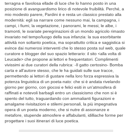
terragna e favolosa ellade di luce che lo hanno posto in una
posizione di avanguardismo lirico di notevole fruibilità. Perché, a
mio modesto parere, Pardini è e resta un classico prestato alla
modernità: egli sa narrare come nessuno mai, la campagna, i
campi, i fiumi, la vegetazione, i panorami, le messi, le albe, i
tramonti, le svariate peregrinazioni di un mondo agricolo rimasto
invariato nel tempo/luogo della sua infanzia: la sua esorbitante
attività non soltanto poetica, ma soprattutto critica e saggistica si
evince dai numerosi interventi che lo stesso posta sul web, quale
curatore e blogger del suo spazio letterario: il sito <alla volta di
Leucade> che propone ai lettori e frequentatori. Complimenti
vivissimi ai due curatori della rubrica: -Il gatto certosino- Bomba
carta e all'autore stesso, che le ha guidati sulle sue tracce,
permettendo ai lettori di gustare nella loro forza espressiva la
potenza linguistica di un poeta-nato: che si è andata rivelando
giorno per giorno, con giocosi e felici esiti in un'atmosfera di
raffinati e notevoli barbagli entro un classicismo che non si è
spento del tutto, traguardando con ammalianti figurazioni e
amalgame rivisitazioni e stilemi personali, la più impegnativa
opera di un poeta moderno, che si nutre di assonanze e
metafore, stupende atmosfere e affabulanti, idilliache forme per
progettare i suoi itinerari di luce poetica.