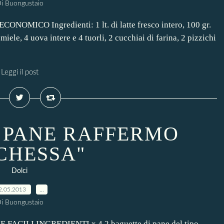
i Buongustaio
NOMICO Ingredienti: 1 lt. di latte fresco intero, 100 gr.
miele, 4 uova intere e 4 tuorli, 2 cucchiai di farina, 2 pizzichi
Leggi il post
I PANE RAFFERMO
CHESSA"
Dolci
2.05.2013
…
i Buongustaio
E FACILI INGREDIENTI x 4 2 baguette di pane del tipo