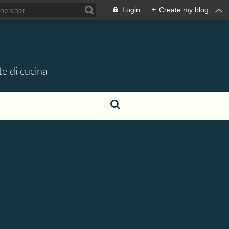
Login
+
Create my blog
te di cucina