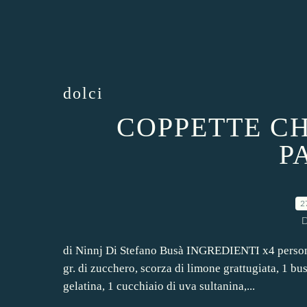
dolci
COPPETTE C
P
2
D
di Ninnj Di Stefano Busà INGREDIENTI x4 persone: 
gr. di zucchero, scorza di limone grattugiata, 1 bus
gelatina, 1 cucchiaio di uva sultanina,...