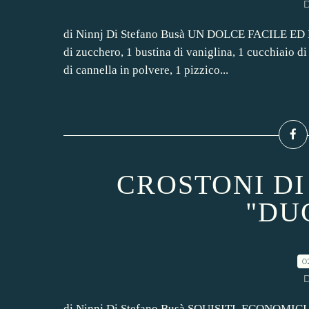
D
di Ninnj Di Stefano Busà UN DOLCE FACILE ED ECO
di zucchero, 1 bustina di vaniglina, 1 cucchiaio di 
di cannella in polvere, 1 pizzico...
CROSTONI D
"DU
0
D
di Ninnj Di Stefano Busà SQUISITI, ECONOMICI 