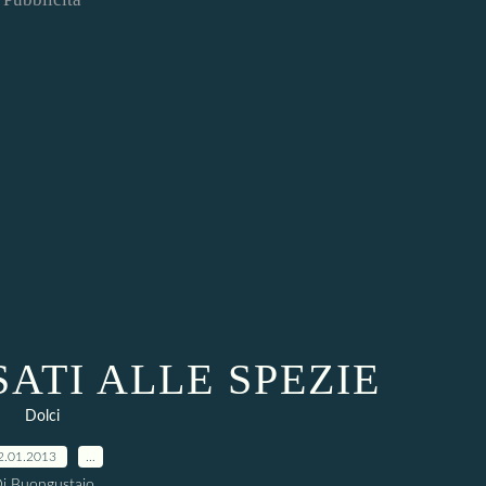
ATI ALLE SPEZIE
Dolci
2.01.2013
…
i Buongustaio