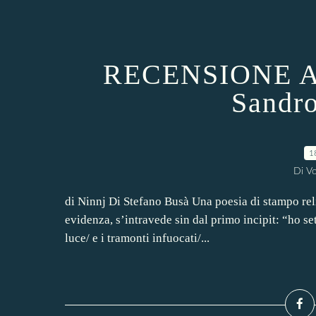
RECENSIONE A
Sandro
1
Di Vo
di Ninnj Di Stefano Busà Una poesia di stampo relig
evidenza, s’intravede sin dal primo incipit: “ho set
luce/ e i tramonti infuocati/...