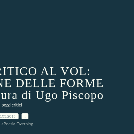
ITICO AL VOL:
NE DELLE FORME
ra di Ugo Piscopo
pezzi critici
0.03.2013
…
laPoesia Overblog