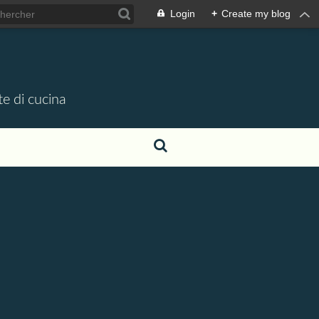
Login
+
Create my blog
te di cucina