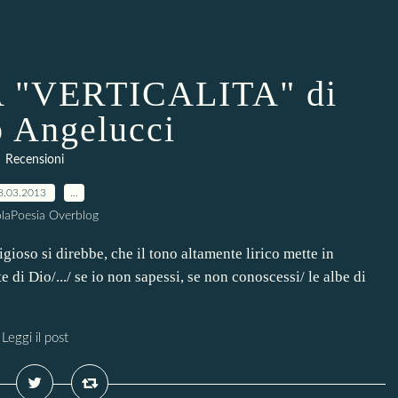
 "VERTICALITA" di
 Angelucci
Recensioni
8.03.2013
…
laPoesia Overblog
ioso si direbbe, che il tono altamente lirico mette in
e di Dio/.../ se io non sapessi, se non conoscessi/ le albe di
Leggi il post