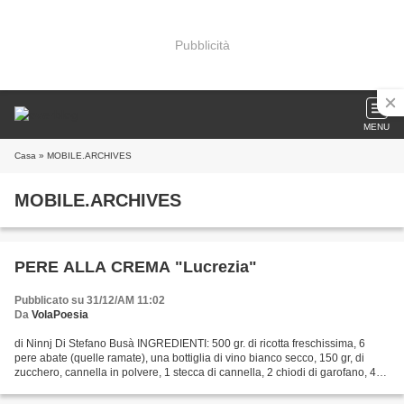
Pubblicità
MENU
Casa
» MOBILE.ARCHIVES
MOBILE.ARCHIVES
PERE ALLA CREMA "Lucrezia"
Pubblicato su 31/12/AM 11:02
Da
VolaPoesia
di Ninnj Di Stefano Busà INGREDIENTI: 500 gr. di ricotta freschissima, 6
pere abate (quelle ramate), una bottiglia di vino bianco secco, 150 gr, di
zucchero, cannella in polvere, 1 stecca di cannella, 2 chiodi di garofano, 40
gr. di cioccolato, 2 fette...