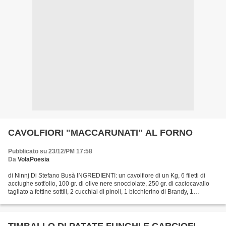
CAVOLFIORI "MACCARUNATI" AL FORNO
Pubblicato su 23/12/PM 17:58
Da
VolaPoesia
di Ninnj Di Stefano Busà INGREDIENTI: un cavolfiore di un Kg, 6 filetti di
acciughe sott'olio, 100 gr. di olive nere snocciolate, 250 gr. di caciocavallo
tagliato a fettine sottili, 2 cucchiai di pinoli, 1 bicchierino di Brandy, 1
scalogno, 2 ciuffi di...