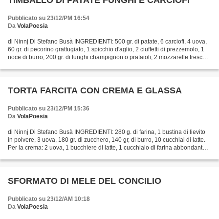
TIMBALLO DI PATATE FUNGHI E CARCIOFI
Pubblicato su 23/12/PM 16:54
Da
VolaPoesia
di Ninnj Di Stefano Busà INGREDIENTI: 500 gr. di patate, 6 carciofi, 4 uova,
60 gr. di pecorino grattugiato, 1 spicchio d'aglio, 2 ciuffetti di prezzemolo, 1
noce di burro, 200 gr. di funghi champignon o prataioli, 2 mozzarelle fresche,
pangrattato, olio...
TORTA FARCITA CON CREMA E GLASSA
Pubblicato su 23/12/PM 15:36
Da
VolaPoesia
di Ninnj Di Stefano Busà INGREDIENTI: 280 g. di farina, 1 bustina di lievito
in polvere, 3 uova, 180 gr. di zucchero, 140 gr, di burro, 10 cucchiai di latte.
Per la crema: 2 uova, 1 bucchiere di latte, 1 cucchiaio di farina abbondante,
1 cucchiaio di...
SFORMATO DI MELE DEL CONCILIO
Pubblicato su 23/12/AM 10:18
Da
VolaPoesia