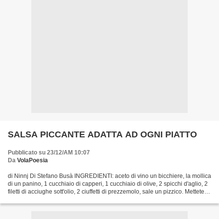
SALSA PICCANTE ADATTA AD OGNI PIATTO
Pubblicato su 23/12/AM 10:07
Da
VolaPoesia
di Ninnj Di Stefano Busà INGREDIENTI: aceto di vino un bicchiere, la mollica
di un panino, 1 cucchiaio di capperi, 1 cucchiaio di olive, 2 spicchi d'aglio, 2
filetti di acciughe sott'olio, 2 ciuffetti di prezzemolo, sale un pizzico. Mettete la
mollica...