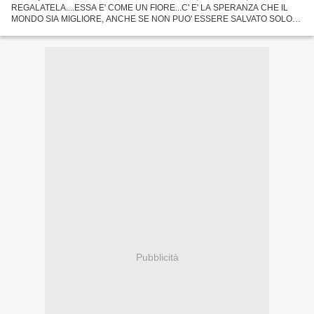
REGALATELA....ESSA E' COME UN FIORE...C' E' LA SPERANZA CHE IL
MONDO SIA MIGLIORE, ANCHE SE NON PUO' ESSERE SALVATO SOLO
CON LA POESIA: E' L'AMORE QUELLO CHE LO SALVERA', L'AMORE IN
TUTTE LE SUE...
Pubblicità