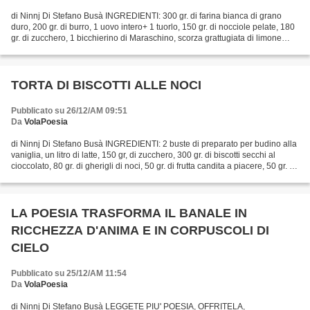
di Ninnj Di Stefano Busà INGREDIENTI: 300 gr. di farina bianca di grano
duro, 200 gr. di burro, 1 uovo intero+ 1 tuorlo, 150 gr. di nocciole pelate, 180
gr. di zucchero, 1 bicchierino di Maraschino, scorza grattugiata di limone
biologico, 2 cucchiai di...
TORTA DI BISCOTTI ALLE NOCI
Pubblicato su 26/12/AM 09:51
Da
VolaPoesia
di Ninnj Di Stefano Busà INGREDIENTI: 2 buste di preparato per budino alla
vaniglia, un litro di latte, 150 gr, di zucchero, 300 gr. di biscotti secchi al
cioccolato, 80 gr. di gherigli di noci, 50 gr. di frutta candita a piacere, 50 gr. di
croccante...
LA POESIA TRASFORMA IL BANALE IN
RICCHEZZA D'ANIMA E IN CORPUSCOLI DI
CIELO
Pubblicato su 25/12/AM 11:54
Da
VolaPoesia
di Ninnj Di Stefano Busà LEGGETE PIU' POESIA, OFFRITELA,