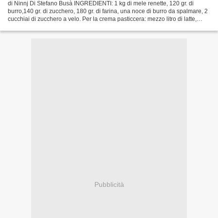
di Ninnj Di Stefano Busà INGREDIENTI: 1 kg di mele renette, 120 gr. di
burro,140 gr. di zucchero, 180 gr. di farina, una noce di burro da spalmare, 2
cucchiai di zucchero a velo. Per la crema pasticcera: mezzo litro di latte,
3cucchiai di zucchero, 40...
Pubblicità