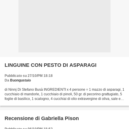
LINGUINE CON PESTO DI ASPARAGI
Pubblicato su 27/10/PM 18:18
Da
Buongustaio
di Ninnj Di Stefano Busà INGREDIENTI x 4 persone = 1 mazzo di asparagi, 1
cucchiaio di mandorle, 1 cucchiaio di pinoli, 50 gr. di pecorino grattugiato, 5
foglie di basilico, 1 scalogno, 4 cucchiai di olio extravergine di oliva, sale e
pepe q.b Lavate...
Recensione di Gabriella Pison