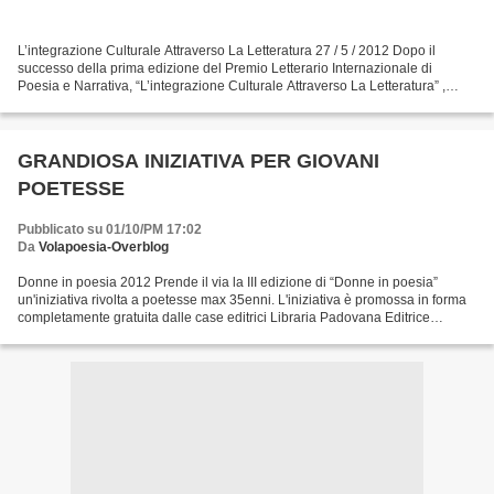
L’integrazione Culturale Attraverso La Letteratura 27 / 5 / 2012 Dopo il
successo della prima edizione del Premio Letterario Internazionale di
Poesia e Narrativa, “L’integrazione Culturale Attraverso La Letteratura” ,
organizzato dal Centro Ecuatoriano...
GRANDIOSA INIZIATIVA PER GIOVANI
POETESSE
Pubblicato su 01/10/PM 17:02
Da
Volapoesia-Overblog
Donne in poesia 2012 Prende il via la III edizione di “Donne in poesia”
un'iniziativa rivolta a poetesse max 35enni. L'iniziativa è promossa in forma
completamente gratuita dalle case editrici Libraria Padovana Editrice
(Padova) e Chelsea Editions (New...