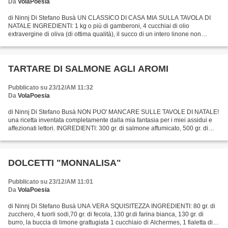
Da
VolaPoesia
di Ninnj Di Stefano Busà UN CLASSICO DI CASA MIA SULLA TAVOLA DI
NATALE INGREDIENTI: 1 kg o più di gamberoni, 4 cucchiai di olio
extravergine di oliva (di ottima qualità), il succo di un intero linone non
trattato con una grattatina di buccia, 3 ciuffetti...
TARTARE DI SALMONE AGLI AROMI
Pubblicato su 23/12/AM 11:32
Da
VolaPoesia
di Ninnj Di Stefano Busà NON PUO' MANCARE SULLE TAVOLE DI NATALE!
una ricetta inventata completamente dalla mia fantasia per i miei assidui e
affezionati lettori. INGREDIENTI: 300 gr. di salmone affumicato, 500 gr. di
salmone fresco, 1 scalogno, 2 cucchiai...
DOLCETTI "MONNALISA"
Pubblicato su 23/12/AM 11:01
Da
VolaPoesia
di Ninnj Di Stefano Busà UNA VERA SQUISITEZZA INGREDIENTI: 80 gr. di
zucchero, 4 tuorli sodi,70 gr. di fecola, 130 gr.di farina bianca, 130 gr. di
burro, la buccia di limone grattugiata 1 cucchiaio di Alchermes, 1 fialetta di