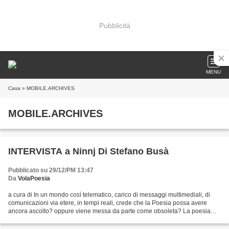
Pubblicità
MENU
Casa
» MOBILE.ARCHIVES
MOBILE.ARCHIVES
INTERVISTA a Ninnj Di Stefano Busà
Pubblicato su 29/12/PM 13:47
Da
VolaPoesia
a cura di In un mondo così telematico, carico di messaggi multimediali, di
comunicazioni via etere, in tempi reali, crede che la Poesia possa avere
ancora ascolto? oppure viene messa da parte come obsoleta? La poesia
non sarà mai "obsoleta", possiede...