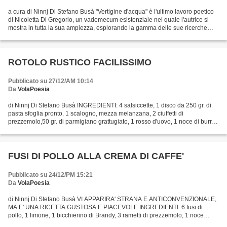
a cura di Ninnj Di Stefano Busà "Vertigine d'acqua" è l'ultimo lavoro poetico
di Nicoletta Di Gregorio, un vademecum esistenziale nel quale l'autrice si
mostra in tutta la sua ampiezza, esplorando la gamma delle sue ricerche
intellettuali e umane in atmosfere...
ROTOLO RUSTICO FACILISSIMO
Pubblicato su 27/12/AM 10:14
Da
VolaPoesia
di Ninnj Di Stefano Busà INGREDIENTI: 4 salsiccette, 1 disco da 250 gr. di
pasta sfoglia pronto. 1 scalogno, mezza melanzana, 2 ciuffetti di
prezzemolo,50 gr. di parmigiano grattugiato, 1 rosso d'uovo, 1 noce di burro,
olio extravergine di oliva, sale...
FUSI DI POLLO ALLA CREMA DI CAFFE'
Pubblicato su 24/12/PM 15:21
Da
VolaPoesia
di Ninnj Di Stefano Busà VI APPARIRA' STRANA E ANTICONVENZIONALE,
MA E' UNA RICETTA GUSTOSA E PIACEVOLE INGREDIENTI: 6 fusi di
pollo, 1 limone, 1 bicchierino di Brandy, 3 rametti di prezzemolo, 1 noce
abbondante di burro, 250 gr, di panna, 2 tazzine di...