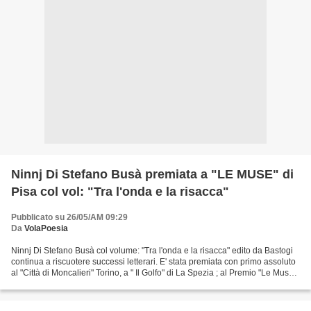
Ninnj Di Stefano Busà premiata a "LE MUSE" di
Pisa col vol: "Tra l'onda e la risacca"
Pubblicato su 26/05/AM 09:29
Da
VolaPoesia
Ninnj Di Stefano Busà col volume: "Tra l'onda e la risacca" edito da Bastogi
continua a riscuotere successi letterari. E' stata premiata con primo assoluto
al "Città di Moncalieri" Torino, a " Il Golfo" di La Spezia ; al Premio "Le Muse"
di Pisa. Recentemente,...