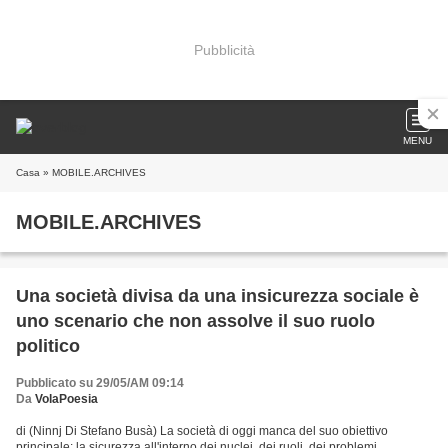
Pubblicità
MENU
Casa
» MOBILE.ARCHIVES
MOBILE.ARCHIVES
Una società divisa da una insicurezza sociale è
uno scenario che non assolve il suo ruolo
politico
Pubblicato su 29/05/AM 09:14
Da
VolaPoesia
di (Ninnj Di Stefano Busà) La società di oggi manca del suo obiettivo
principale: la sicurezza all'interno dei nuclei, dei ruoli, dei problemi