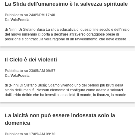
La Sfida dell'umanesimo è la salvezza spirituale
Pubblicato su 24/05/PM 17:40
Da
VolaPoesia
di Ninnj Di Stefano Busà La sfida educativa di questo fine secolo e dell'inizio
del nuovo millennio ci porta a decifrare attraverso coraggiose prese di
posizione e contrasti, la vera ragione di un ravvedimento, che deve essere
fatto alla luce di sempre...
Il Cielo è dei violenti
Pubblicato su 23/05/AM 09:57
Da
VolaPoesia
di (Ninnj Di Stefano Busà) Stiamo vivendo uno dei periodi più brutti della
storia dell'umanità. Nessun elemento si configura come adatto a salvarci
dall'orrido delirio che ha investito la società, il mondo, la finanza, la morale,
la politica. Tutti o...
La laicità non può essere indossata solo la
domenica
Pubblicato su 17/05/AM 09:30