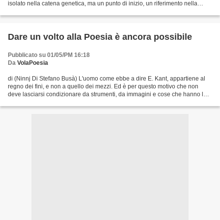
isolato nella catena genetica, ma un punto di inizio, un riferimento nella
continua attuazione di un piano...
Dare un volto alla Poesia è ancora possibile
Pubblicato su 01/05/PM 16:18
Da
VolaPoesia
di (Ninnj Di Stefano Busà) L'uomo come ebbe a dire E. Kant, appartiene al
regno dei fini, e non a quello dei mezzi. Ed è per questo motivo che non
deve lasciarsi condizionare da strumenti, da immagini e cose che hanno la
prerogativa dell'utile a discapito...