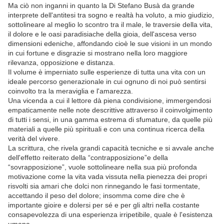
Ma ciò non inganni in quanto la Di Stefano Busà da grande
interprete dell'antitesi tra sogno e realtà ha voluto, a mio giudizio,
sottolineare al meglio lo scontro tra il male, le traversie della vita,
il dolore e le oasi paradisiache della gioia, dell'ascesa verso
dimensioni edeniche, affondando cioè le sue visioni in un mondo
in cui fortune e disgrazie si mostrano nella loro maggiore
rilevanza, opposizione e distanza.
Il volume è imperniato sulle esperienze di tutta una vita con un
ideale percorso generazionale in cui ognuno di noi può sentirsi
coinvolto tra la meraviglia e l'amarezza.
Una vicenda a cui il lettore dà piena condivisione, immergendosi
empaticamente nelle note descrittive attraverso il coinvolgimento
di tutti i sensi, in una gamma estrema di sfumature, da quelle più
materiali a quelle più spirituali e con una continua ricerca della
verità del vivere.
La scrittura, che rivela grandi capacità tecniche e si avvale anche
dell'effetto reiterato della “contrapposizione”e della
“sovrapposizione”, vuole sottolineare nella sua più profonda
motivazione come la vita vada vissuta nella pienezza dei propri
risvolti sia amari che dolci non rinnegando le fasi tormentate,
accettando il peso del dolore; insomma come dire che è
importante gioire e dolersi per sé e per gli altri nella costante
consapevolezza di una esperienza irripetibile, quale è l'esistenza