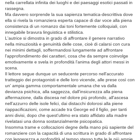
nella carrellata infinita dei luoghi e dei paesaggi esotici passati in
rassegna.
Ma davvero sorprende la sua sapienza tematica-descrittiva dove
ella si rivela la romanziera esperta capace di dar voce alla piena
consistenza di un romanzo dai toni fortemente colloquiali, con
innegabile bravura linguistica e stilistica.
L'autrice si dimostra in grado di affrontare il genere narrativo
nella minuziosità e genuinità delle cose, cioè di calarsi con cura
nei minimi dettagli, soffermandosi lungamente ad affrontare
l'approfondimento dei caratteri, cosa che da sempre coinvolge
emotivamente e svela in profondità l'anima degli attori messi in
scena.
Il lettore segue dunque un seducente percorso nell'accurato
tratteggio dei protagonisti e delle loro vicende, alle prese così con
un' ampia gamma comportamentale umana che va dalla
devianza psichica, alla saggezza, dall'insicurezza alla piena
affermazione, dalla discesa nel dolore più profondo, all'ascesa
nell'azzurro delle isole felici, dai distacchi dolorosi alla piene
riappacificazioni, come accade tra George ed il figlio, per tanti
anni divisi, dopo che quest'ultimo era stato affidato alla madre
rivelatasi una donna sostanzialmente psicopatica.
Insomma trame e collocazioni degne della mano più sapiente del
romanziere con la capacità di una scrittura in grado di affrontare
con leggerezza e profondità al tempo stesso tutte le le più ampie