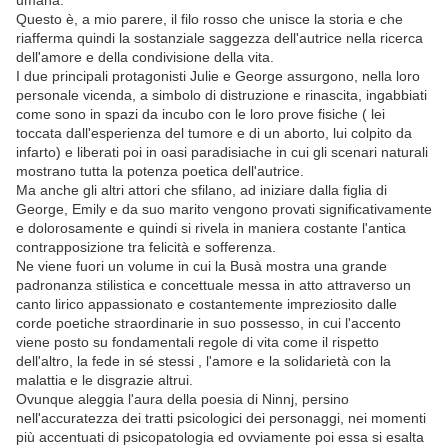
umana.
Questo è, a mio parere, il filo rosso che unisce la storia e che
riafferma quindi la sostanziale saggezza dell'autrice nella ricerca
dell'amore e della condivisione della vita.
I due principali protagonisti Julie e George assurgono, nella loro
personale vicenda, a simbolo di distruzione e rinascita, ingabbiati
come sono in spazi da incubo con le loro prove fisiche ( lei
toccata dall'esperienza del tumore e di un aborto, lui colpito da
infarto) e liberati poi in oasi paradisiache in cui gli scenari naturali
mostrano tutta la potenza poetica dell'autrice.
Ma anche gli altri attori che sfilano, ad iniziare dalla figlia di
George, Emily e da suo marito vengono provati significativamente
e dolorosamente e quindi si rivela in maniera costante l'antica
contrapposizione tra felicità e sofferenza.
Ne viene fuori un volume in cui la Busà mostra una grande
padronanza stilistica e concettuale messa in atto attraverso un
canto lirico appassionato e costantemente impreziosito dalle
corde poetiche straordinarie in suo possesso, in cui l'accento
viene posto su fondamentali regole di vita come il rispetto
dell'altro, la fede in sé stessi , l'amore e la solidarietà con la
malattia e le disgrazie altrui.
Ovunque aleggia l'aura della poesia di Ninnj, persino
nell'accuratezza dei tratti psicologici dei personaggi, nei momenti
più accentuati di psicopatologia ed ovviamente poi essa si esalta