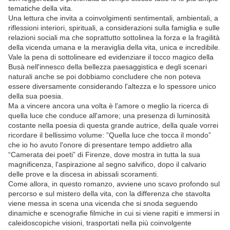
tematiche della vita.
Una lettura che invita a coinvolgimenti sentimentali, ambientali, a
riflessioni interiori, spirituali, a considerazioni sulla famiglia e sulle
relazioni sociali ma che soprattutto sottolinea la forza e la fragilità
della vicenda umana e la meraviglia della vita, unica e incredibile.
Vale la pena di sottolineare ed evidenziare il tocco magico della
Busà nell'innesco della bellezza paesaggistica e degli scenari
naturali anche se poi dobbiamo concludere che non poteva
essere diversamente considerando l'altezza e lo spessore unico
della sua poesia.
Ma a vincere ancora una volta è l'amore o meglio la ricerca di
quella luce che conduce all'amore; una presenza di luminosità
costante nella poesia di questa grande autrice, della quale vorrei
ricordare il bellissimo volume: ”Quella luce che tocca il mondo”
che io ho avuto l'onore di presentare tempo addietro alla
“Camerata dei poeti” di Firenze, dove mostra in tutta la sua
magnificenza, l'aspirazione al segno salvifico, dopo il calvario
delle prove e la discesa in abissali scoramenti.
Come allora, in questo romanzo, avviene uno scavo profondo sul
percorso e sul mistero della vita, con la differenza che stavolta
viene messa in scena una vicenda che si snoda seguendo
dinamiche e scenografie filmiche in cui si viene rapiti e immersi in
caleidoscopiche visioni, trasportati nella più coinvolgente