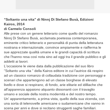
“Soltanto una vita” di Ninnj Di Stefano Busà, Edizioni
Kairos, 2014
di Carmelo Consoli
Alle prese con un genere letterario come quello del romanzo
Ninnj Di Stefano Busà, acclamata poetessa contemporanea,
eminente critico letterario e personalità di punta della letteratura
nostrana e internazionale, convince ampiamente e riafferma le
sue apprezzate qualità umane e le grandi capacità di scrittura
che l'hanno resa così nota sino ad oggi tra il grande pubblico e gli
addetti ai lavori.
L'occasione le viene data dalla pubblicazione del suo libro
“Soltanto una vita “ della Kairos editore in cui l'autrice dà respiro
ad un classico romanzo di collaudata tradizione con personaggi e
scenari che appartengono ad un classe borghese di elevato
livello e dove si respirano, di fondo, arie elitarie ed idilliache che
all'apparenza appaiono alquanto dissonanti con il travaglio
umano e sociale della nostra modernità e del nostro tempo.
Un' apparentamento, a prima vista, quello della sua vicenda, con
una sorta di telenovelle americane o sudamericane che vanno in
scena per anni e dove si recitano struggenti saghe familiari.