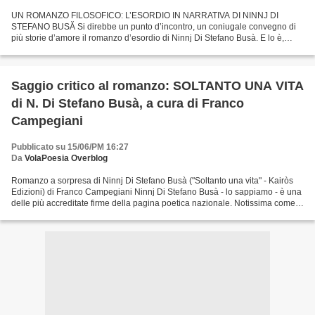
UN ROMANZO FILOSOFICO: L’ESORDIO IN NARRATIVA DI NINNJ DI
STEFANO BUSĂ Si direbbe un punto d’incontro, un coniugale convegno di
più storie d’amore il romanzo d’esordio di Ninnj Di Stefano Busà. E lo è,
indubbiamente, ma non è sufficiente ritenerlo tale...
Saggio critico al romanzo: SOLTANTO UNA VITA
di N. Di Stefano Busà, a cura di Franco
Campegiani
Pubblicato su 15/06/PM 16:27
Da
VolaPoesia Overblog
Romanzo a sorpresa di Ninnj Di Stefano Busà ("Soltanto una vita" - Kairòs
Edizioni) di Franco Campegiani Ninnj Di Stefano Busà - lo sappiamo - è una
delle più accreditate firme della pagina poetica nazionale. Notissima come
poetessa ed anche come critico...