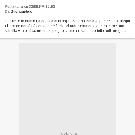
Pubblicato su 23/09/PM 17:03
Da
Buongustaio
DaEros e la nudità La poetica di Ninnj Di Stefano Busà (a partire ...dall'incipit
) L’amore non è né comodo né facile, ci arde solamente dentro come una
scintilla vitale, ci scorre tra le pieghe come un istante perfetto nell’arroganza
di solitari silenzi....
Pubblicità