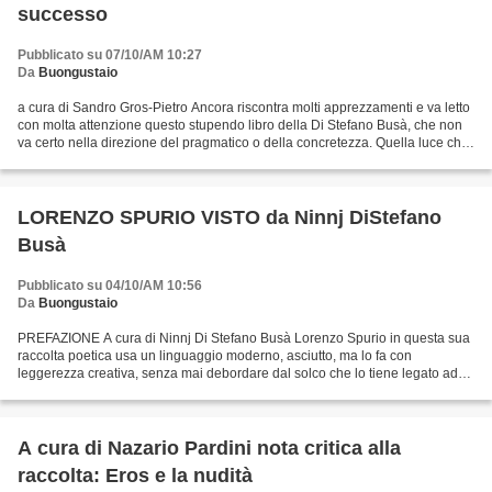
successo
Pubblicato su 07/10/AM 10:27
Da
Buongustaio
a cura di Sandro Gros-Pietro Ancora riscontra molti apprezzamenti e va letto
con molta attenzione questo stupendo libro della Di Stefano Busà, che non
va certo nella direzione del pragmatico o della concretezza. Quella luce che
tocca il mondo , uscito...
LORENZO SPURIO VISTO da Ninnj DiStefano
Busà
Pubblicato su 04/10/AM 10:56
Da
Buongustaio
PREFAZIONE A cura di Ninnj Di Stefano Busà Lorenzo Spurio in questa sua
raccolta poetica usa un linguaggio moderno, asciutto, ma lo fa con
leggerezza creativa, senza mai debordare dal solco che lo tiene legato ad
una poesia d’immagini, di rarefazioni...
A cura di Nazario Pardini nota critica alla
raccolta: Eros e la nudità