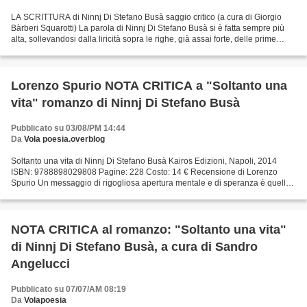
LA SCRITTURA di Ninnj Di Stefano Busà saggio critico (a cura di Giorgio
Bàrberi Squarotti) La parola di Ninnj Di Stefano Busà si è fatta sempre più
alta, sollevandosi dalla liricità sopra le righe, già assai forte, delle prime
opere, fino a raggiungere...
Lorenzo Spurio NOTA CRITICA a "Soltanto una
vita" romanzo di Ninnj Di Stefano Busà
Pubblicato su 03/08/PM 14:44
Da
Vola poesia.overblog
Soltanto una vita di Ninnj Di Stefano Busà Kairos Edizioni, Napoli, 2014
ISBN: 9788898029808 Pagine: 228 Costo: 14 € Recensione di Lorenzo
Spurio Un messaggio di rigogliosa apertura mentale e di speranza è quello
che fuoriesce dalla nuova fatica letteraria...
NOTA CRITICA al romanzo: "Soltanto una vita"
di Ninnj Di Stefano Busà, a cura di Sandro
Angelucci
Pubblicato su 07/07/AM 08:19
Da
Volapoesia