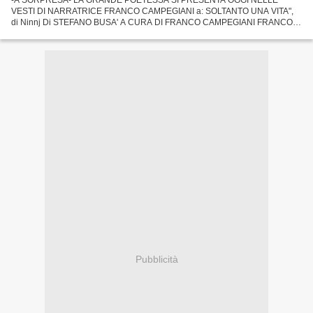
VESTI DI NARRATRICE FRANCO CAMPEGIANI a: SOLTANTO UNA VITA",
di Ninnj Di STEFANO BUSA' A CURA DI FRANCO CAMPEGIANI FRANCO
CAMPEGIANI COLLABORATORE DI LEUCADE Romanzo a sorpresa di
Ninnj Di Stefano...
Pubblicità