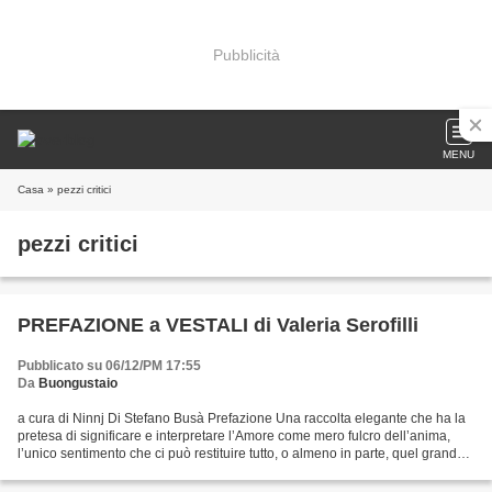
Pubblicità
MENU
Casa
» pezzi critici
pezzi critici
PREFAZIONE a VESTALI di Valeria Serofilli
Pubblicato su 06/12/PM 17:55
Da
Buongustaio
a cura di Ninnj Di Stefano Busà Prefazione Una raccolta elegante che ha la
pretesa di significare e interpretare l’Amore come mero fulcro dell’anima,
l’unico sentimento che ci può restituire tutto, o almeno in parte, quel grande
bisogno interiore di sentirsi...