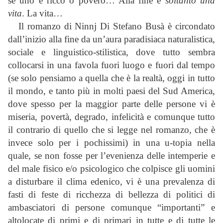
se uno è ricco o povero… Alla fine è
soltanto una
vita
. La vita…
Il romanzo di Ninnj Di Stefano Busà è circondato
dall’inizio alla fine da un’aura paradisiaca naturalistica,
sociale e linguistico-stilistica, dove tutto sembra
collocarsi in una favola fuori luogo e fuori dal tempo
(se solo pensiamo a quella che è la realtà, oggi in tutto
il mondo, e tanto più in molti paesi del Sud America,
dove spesso per la maggior parte delle persone vi è
miseria, povertà, degrado, infelicità e comunque tutto
il contrario di quello che si legge nel romanzo, che è
invece solo per i pochissimi) in una u-topia nella
quale, se non fosse per l’evenienza delle intemperie e
del male fisico e/o psicologico che colpisce gli uomini
a disturbare il clima edenico, vi è una prevalenza di
fasti di feste di ricchezza di bellezza di politici di
ambasciatori di persone comunque “importanti” e
altolocate di primi e di primari in tutte e di tutte le