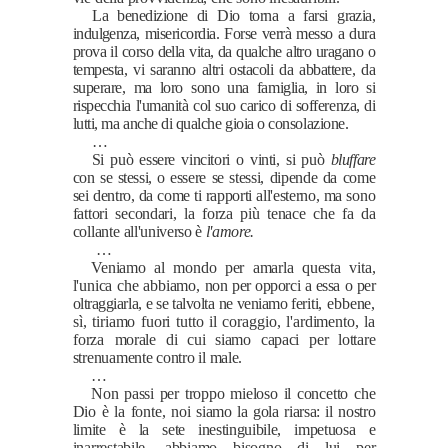
La benedizione di Dio torna a farsi grazia,
indulgenza, misericordia. Forse verrà messo a dura
prova il corso della vita, da qualche altro ura­
gano o
tempesta, vi saranno altri ostacoli da abbattere, da
superare, ma loro sono una famiglia, in loro si
rispecchia l'umanità col suo carico di sofferenza, di
lutti, ma anche di qualche gioia o consolazione.
…
Si può essere vincitori o vinti, si può
bluffare
con se stessi, o esse­
re se stessi, dipende da come
sei dentro, da come ti rapporti all'ester­
no, ma sono
fattori secondari, la forza più tenace che fa da
collante
all'universo è
l'amore.
…
Veniamo al mondo per amarla questa vita,
l'unica che abbiamo,
non per opporci a essa o per
oltraggiarla, e se talvolta ne veniamo feri­
ti, ebbene,
sì, tiriamo fuori tutto il coraggio, l'ardimento, la
forza
morale di cui siamo capaci per lottare
strenuamente contro il male.
…
Non passi per troppo mieloso il concetto che
Dio è la fonte, noi
siamo la gola riarsa: il nostro
limite è la sete inestinguibile, impetuo­
sa e
inarrestabile, abbiamo bisogno di lui per