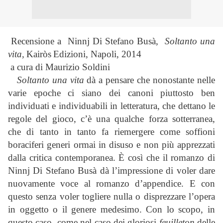
Recensione a
Ninnj Di Stefano Busà,
Soltanto una
vita,
Kairòs
Edizioni, Napoli, 2014
a cura di Maurizio Soldini
Soltanto una vita
dà a pensare che nonostante nelle
varie epoche ci siano dei canoni piuttosto ben
individuati e individuabili in letteratura, che dettano le
regole del gioco, c’è una qualche forza sotterranea,
che di tanto in tanto fa riemergere come soffioni
boraciferi generi ormai in disuso e non più apprezzati
dalla critica contemporanea. È così che il romanzo di
Ninnj Di Stefano Busà dà l’impressione di voler dare
nuovamente voce al romanzo d’appendice. E con
questo senza voler togliere nulla o disprezzare l’opera
in oggetto o il genere medesimo. Con lo scopo, in
questo caso, come nel caso dei gloriosi
feuilleton
delle