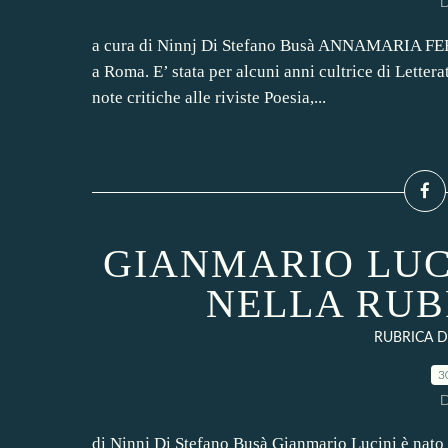
D
a cura di Ninnj Di Stefano Busà ANNAMARIA FERR
a Roma. E’ stata per alcuni anni cultrice di Lettera
note critiche alle riviste Poesia,...
GIANMARIO LUC
NELLA RUB
RUBRICA DE
3
D
di Ninnj Di Stefano Busà Gianmario Lucini è nato 