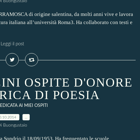
i Buongustaio
AMOSCA di origine salentina, da molti anni vive e lavora
tura italiana all’università Roma3. Ha collaborato con testi e
Leggi il post
INI OSPITE D'ONORE
RICA DI POESIA
DICATA AI MIEI OSPITI
0.10.2014
…
i Buongustaio
a Sondrio il 18/09/1953. Ha frequentato le scuole