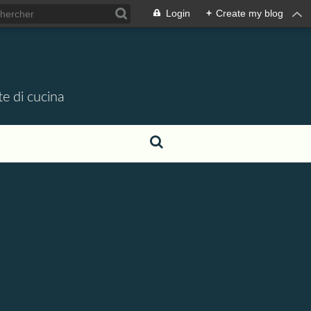
Login
+
Create my blog
te di cucina