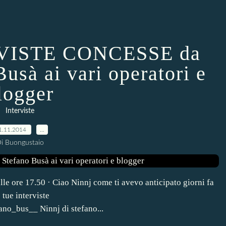
VISTE CONCESSE da
usà ai vari operatori e
logger
Interviste
1.11.2014
…
i Buongustaio
le ore 17.50 · Ciao Ninnj come ti avevo anticipato giorni fa
 tue interviste
ano_bus__ Ninnj di stefano...