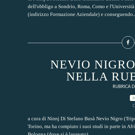
dell'obbligo a Sondrio, Roma, Como e l'Università 
(indirizzo Formazione Aziendale) e conseguendo..
NEVIO NIGRO
NELLA RU
RUBRICA DE
3
D
a cura di Ninnj Di Stefano Busà Nevio Nigro (Tripo
Torino, ma ha compiuto i suoi studi in parte in Afr
Bologna (dove si è laureato)...