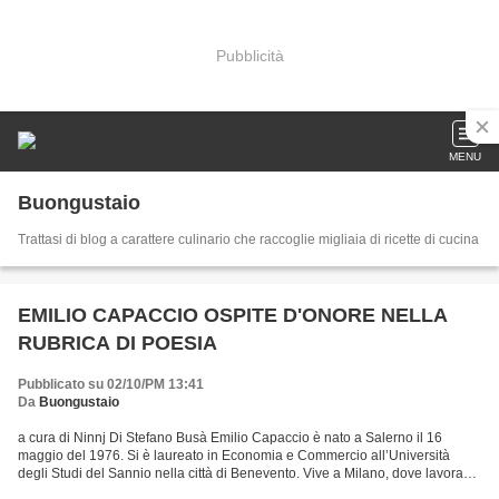
Pubblicità
MENU
Buongustaio
Trattasi di blog a carattere culinario che raccoglie migliaia di ricette di cucina
EMILIO CAPACCIO OSPITE D'ONORE NELLA
RUBRICA DI POESIA
Pubblicato su 02/10/PM 13:41
Da
Buongustaio
a cura di Ninnj Di Stefano Busà Emilio Capaccio è nato a Salerno il 16
maggio del 1976. Si è laureato in Economia e Commercio all’Università
degli Studi del Sannio nella città di Benevento. Vive a Milano, dove lavora
nel campo della sanità. Ha pubblicato...