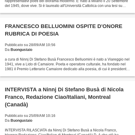
rappresentativi poeti del diorama moderno. E' nato a Milano il 20 Settembre
del 1945, dove vive. Si è laureato all'Università Cattolica con una tesi su
Nelo Risi e Andrea Zanzotto. Cronista...
FRANCESCO BELLUOMINI OSPITE D'ONORE
RUBRICA DI POESIA
Pubblicato su 28/09/AM 10:56
Da
Buongustaio
a cura di Ninnj Di Stefano Busà Francesco Belluomini è nato a Viareggio nel
1941, vive a Lido di Camaiore. Poeta e operatore culturale, ha fondato nel
1981 il Premio Letterario Camaiore dedicato alla poesia, di cui è presidente.
Ha pubblicato di poesia:...
INTERVISTA a Ninnj Di Stefano Busà di Nicola
Franco, Redazione Ciao/Italiani, Montreal
(Canadà)
Pubblicato su 25/09/AM 10:16
Da
Buongustaio
INTERVISTA RILASCIATA da Ninnj Di Stefano Busà a Nicola Franco,