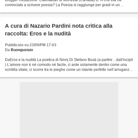
blogger Redazione: Ciao/Italian di Montreal (Canadà) D. A che età ha
cominciato a scrivere poesia? La Poesia si raggiunge per gradi in un
procedimento lungo nel tempo, oppure è folgorazione...
A cura di Nazario Pardini nota critica alla
raccolta: Eros e la nudità
Pubblicato su 23/09/PM 17:03
Da
Buongustaio
DaEros e la nudità La poetica di Ninnj Di Stefano Busà (a partire ...dall'incipit
) L’amore non è né comodo né facile, ci arde solamente dentro come una
scintilla vitale, ci scorre tra le pieghe come un istante perfetto nell’arroganza
di solitari silenzi....