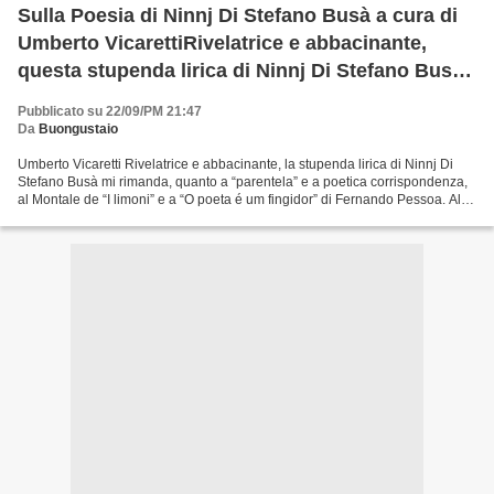
Sulla Poesia di Ninnj Di Stefano Busà a cura di
Umberto VicarettiRivelatrice e abbacinante,
questa stupenda lirica di Ninnj Di Stefano Busà
mi rimanda, quanto a “parentela” e a poetica
Pubblicato su 22/09/PM 21:47
corrisp
Da
Buongustaio
Umberto Vicaretti Rivelatrice e abbacinante, la stupenda lirica di Ninnj Di
Stefano Busà mi rimanda, quanto a “parentela” e a poetica corrispondenza,
al Montale de “I limoni” e a “O poeta é um fingidor” di Fernando Pessoa. Alla
lirica di Montale dove...