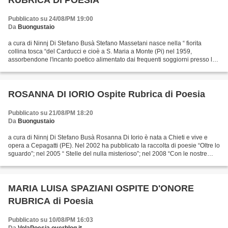
RUBRICA DI POESIA
Pubblicato su 24/08/PM 19:00
Da
Buongustaio
a cura di Ninnj Di Stefano Busà Stefano Massetani nasce nella “ fiorita
collina tosca “del Carducci e cioè a S. Maria a Monte (Pi) nel 1959,
assorbendone l'incanto poetico alimentato dai frequenti soggiorni presso la
casa dei nonni paterni. In giovane...
ROSANNA DI IORIO Ospite Rubrica di Poesia
Pubblicato su 21/08/PM 18:20
Da
Buongustaio
a cura di Ninnj Di Stefano Busà Rosanna Di Iorio è nata a Chieti e vive e
opera a Cepagatti (PE). Nel 2002 ha pubblicato la raccolta di poesie “Oltre lo
sguardo”; nel 2005 “ Stelle del nulla misterioso”; nel 2008 “Con le nostre
mani d’anime”, nel 2010...
MARIA LUISA SPAZIANI OSPITE D'ONORE
RUBRICA di Poesia
Pubblicato su 10/08/PM 16:03