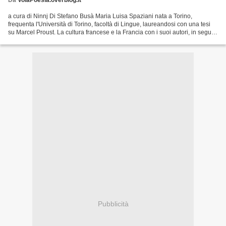
Da
VolaPoesia.overblog.it
a cura di Ninnj Di Stefano Busà Maria Luisa Spaziani nata a Torino,
frequenta l'Università di Torino, facoltà di Lingue, laureandosi con una tesi
su Marcel Proust. La cultura francese e la Francia con i suoi autori, in seguito
sarebbero rimasti una sorta...
Pubblicità