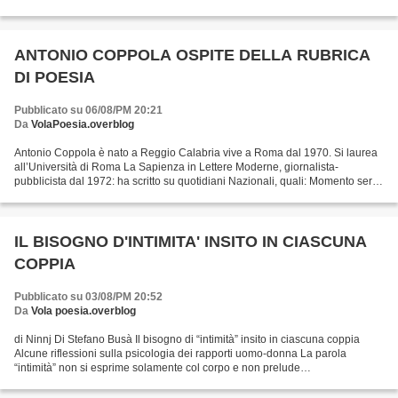
di Poesia Italo/americana...
ANTONIO COPPOLA OSPITE DELLA RUBRICA
DI POESIA
Pubblicato su 06/08/PM 20:21
Da
VolaPoesia.overblog
Antonio Coppola è nato a Reggio Calabria vive a Roma dal 1970. Si laurea
all’Università di Roma La Sapienza in Lettere Moderne, giornalista-
pubblicista dal 1972: ha scritto su quotidiani Nazionali, quali: Momento sera,
Avanti, Il Secolo, Giornale d’Italia,...
IL BISOGNO D'INTIMITA' INSITO IN CIASCUNA
COPPIA
Pubblicato su 03/08/PM 20:52
Da
Vola poesia.overblog
di Ninnj Di Stefano Busà Il bisogno di “intimità” insito in ciascuna coppia
Alcune riflessioni sulla psicologia dei rapporti uomo-donna La parola
“intimità” non si esprime solamente col corpo e non prelude
necessariamente a un comportamento sessuale....