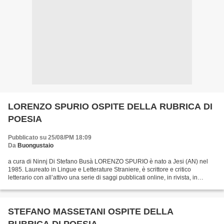
LORENZO SPURIO OSPITE DELLA RUBRICA DI
POESIA
Pubblicato su 25/08/PM 18:09
Da
Buongustaio
a cura di Ninnj Di Stefano Busà LORENZO SPURIO è nato a Jesi (AN) nel
1985. Laureato in Lingue e Letterature Straniere, è scrittore e critico
letterario con all’attivo una serie di saggi pubblicati online, in rivista, in
antologia e in volume unico, prevalentemente...
STEFANO MASSETANI OSPITE DELLA