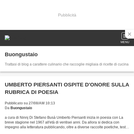
Pubblicità
MENU
Buongustaio
Trattasi di blog a carattere culinario che raccoglie migliaia di ricette di cucina
UMBERTO PIERSANTI OSPITE D'ONORE SULLA
RUBRICA DI POESIA
Pubblicato su 27/08/AM 10:13
Da
Buongustaio
a cura di Ninnj Di Stefano Busà Umberto Piersanti inizia in poesia con La
breve stagione nel 1967 all'età di ventisei anni. Da allora si dedica con
impegno alla letteratura pubblicando, oltre a diverse raccolte poetiche, testi
di saggistica e anche di...