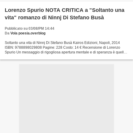
Lorenzo Spurio NOTA CRITICA a "Soltanto una
vita" romanzo di Ninnj Di Stefano Busà
Pubblicato su 03/08/PM 14:44
Da
Vola poesia.overblog
Soltanto una vita di Ninnj Di Stefano Busà Kairos Edizioni, Napoli, 2014
ISBN: 9788898029808 Pagine: 228 Costo: 14 € Recensione di Lorenzo
Spurio Un messaggio di rigogliosa apertura mentale e di speranza è quello
che fuoriesce dalla nuova fatica letteraria...