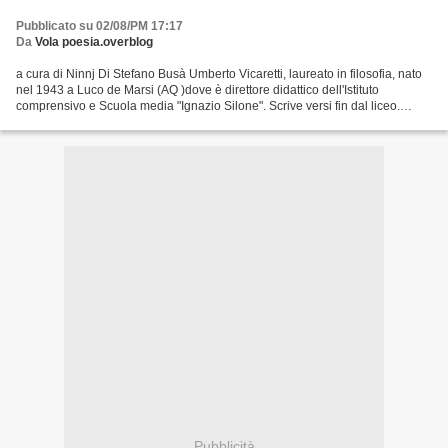
Pubblicato su 02/08/PM 17:17
Da
Vola poesia.overblog
a cura di Ninnj Di Stefano Busà Umberto Vicaretti, laureato in filosofia, nato
nel 1943 a Luco de Marsi (AQ )dove è direttore didattico dell'Istituto
comprensivo e Scuola media "Ignazio Silone". Scrive versi fin dal liceo.
Discreto e riservato. Solo da...
Pubblicità