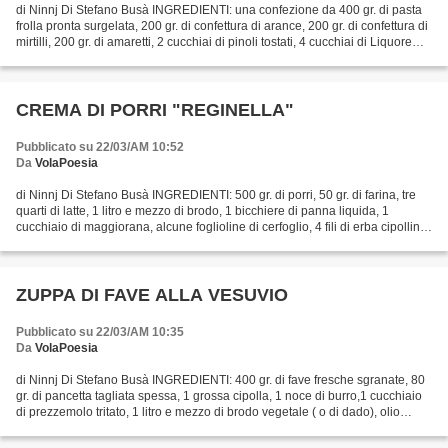
di Ninnj Di Stefano Busà INGREDIENTI: una confezione da 400 gr. di pasta
frolla pronta surgelata, 200 gr. di confettura di arance, 200 gr. di confettura di
mirtilli, 200 gr. di amaretti, 2 cucchiai di pinoli tostati, 4 cucchiai di Liquore
Amaretto di...
CREMA DI PORRI "REGINELLA"
Pubblicato su 22/03/AM 10:52
Da
VolaPoesia
di Ninnj Di Stefano Busà INGREDIENTI: 500 gr. di porri, 50 gr. di farina, tre
quarti di latte, 1 litro e mezzo di brodo, 1 bicchiere di panna liquida, 1
cucchiaio di maggiorana, alcune foglioline di cerfoglio, 4 fili di erba cipollina,
1 pizzico di timo...
ZUPPA DI FAVE ALLA VESUVIO
Pubblicato su 22/03/AM 10:35
Da
VolaPoesia
di Ninnj Di Stefano Busà INGREDIENTI: 400 gr. di fave fresche sgranate, 80
gr. di pancetta tagliata spessa, 1 grossa cipolla, 1 noce di burro,1 cucchiaio
di prezzemolo tritato, 1 litro e mezzo di brodo vegetale ( o di dado), olio
extravergine di oliva,...