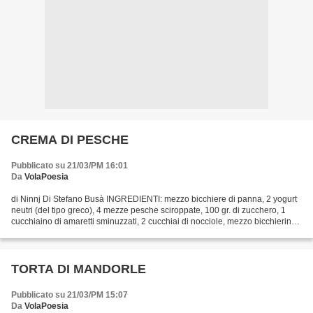
CREMA DI PESCHE
Pubblicato su 21/03/PM 16:01
Da
VolaPoesia
di Ninnj Di Stefano Busà INGREDIENTI: mezzo bicchiere di panna, 2 yogurt
neutri (del tipo greco), 4 mezze pesche sciroppate, 100 gr. di zucchero, 1
cucchiaino di amaretti sminuzzati, 2 cucchiai di nocciole, mezzo bicchierino
di Brandy. Mettete nel mixer...
TORTA DI MANDORLE
Pubblicato su 21/03/PM 15:07
Da
VolaPoesia