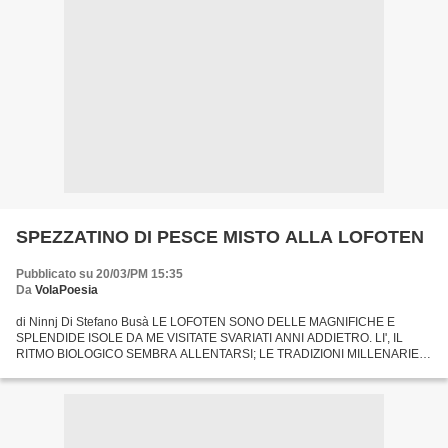
SPEZZATINO DI PESCE MISTO ALLA LOFOTEN
Pubblicato su 20/03/PM 15:35
Da
VolaPoesia
di Ninnj Di Stefano Busà LE LOFOTEN SONO DELLE MAGNIFICHE E
SPLENDIDE ISOLE DA ME VISITATE SVARIATI ANNI ADDIETRO. LI', IL
RITMO BIOLOGICO SEMBRA ALLENTARSI; LE TRADIZIONI MILLENARIE
HANNO L'ASSOLUTA NATURALEZZA DELLE STAGIONI, LO SCORRERE
LENTO E INCONTAMINATO...