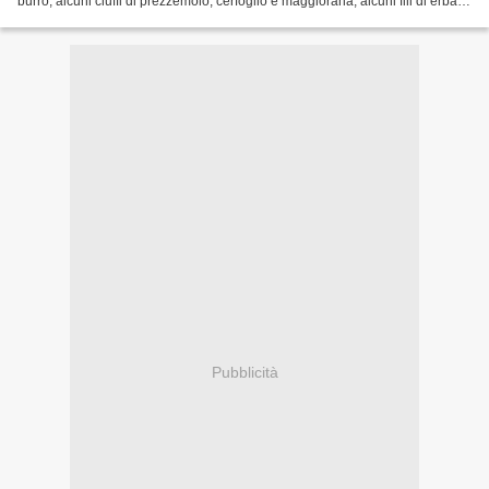
burro, alcuni ciuffi di prezzemolo, cerfoglio e maggiorana, alcuni fili di erba
cipollina, olio...
Pubblicità