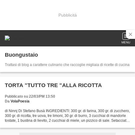
Pubblicità
MENU
Buongustaio
Trattasi di blog a carattere culinario che raccoglie migliaia di ricette di cucina
TORTA "TUTTO TRE "ALLA RICOTTA
Pubblicato su 22/03/PM 13:50
Da
VolaPoesia
di Ninnj Di Stefano Busà INGREDIENTI: 300 gr. di farina, 300 gr. di zucchero,
300 gr. di ricotta, tre uova, tre limoni, 30 gr. di burro, 3 cucchiai di mandorle
tostate, 1 bustina di lievito, 2 cucchiai di miele, un pizzico di sale. Setacciate
la farina...