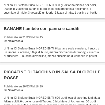
di Ninnj Di Stefano Busà INGREDIENTI: 350 gr. di farina bianca per dolci,
200 gr. di zucchero, 50 gr. di burro, la buccia grattugiata del limone, 1
cucchiaio di miele, 3 uova più un tuorlo, 1 tazza di latte, 1 bustina di lievito
per dolci, un pizzico...
BANANE flambée con panna e canditi
Pubblicato su 21/03/PM 14:45
Da
VolaPoesia
di Ninnj Di Stefano Busà INGREDIENTI: 6 banane sode e mature, il succo di
un limone, 2 arance, 50 gr. di burro, mezzo bicchierino di Brandy, 2 cucchiai
di zucchero, 1 bustina di vanillina, mezzo cucchiaino di cannella in polvere,
1 bomboletta di panna...
PICCATINE DI TACCHINO IN SALSA DI CIPOLLE
ROSSE
Pubblicato su 20/03/PM 16:39
Da
VolaPoesia
di Ninnj Di Stefano Busà INGREDIENTI: 600 gr. di fesa di tacchino tagliata a
fettine sottili, 6 cipolle rosse di Tropea, 1 bicchiere di Alchermes, 50 gr. di