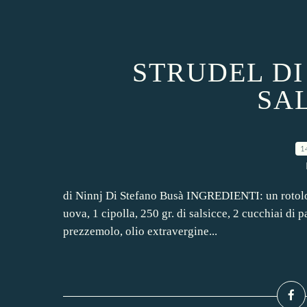
STRUDEL D
SA
1
di Ninnj Di Stefano Busà INGREDIENTI: un rotolo d
uova, 1 cipolla, 250 gr. di salsicce, 2 cucchiai di p
prezzemolo, olio extravergine...