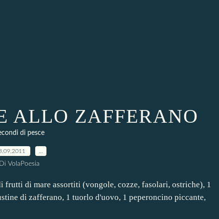
RE ALLO ZAFFERANO
econdi di pesce
3.09.2011
…
Di VolaPoesia
utti di mare assortiti (vongole, cozze, fasolari, ostriche), 1
ustine di zafferano, 1 tuorlo d'uovo, 1 peperoncino piccante,