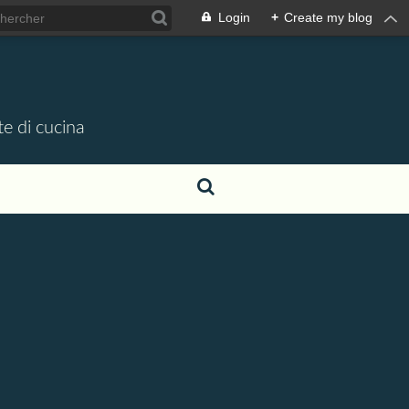
Login
+
Create my blog
te di cucina