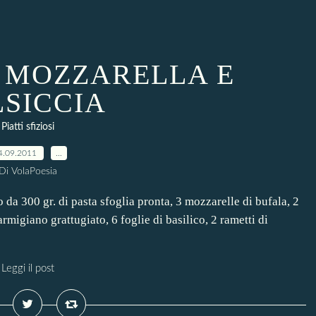
I MOZZARELLA E
LSICCIA
Piatti sfiziosi
4.09.2011
…
Di VolaPoesia
a 300 gr. di pasta sfoglia pronta, 3 mozzarelle di bufala, 2
armigiano grattugiato, 6 foglie di basilico, 2 rametti di
Leggi il post