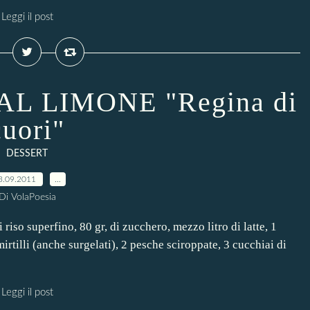
Leggi il post
AL LIMONE "Regina di
cuori"
DESSERT
3.09.2011
…
Di VolaPoesia
iso superfino, 80 gr, di zucchero, mezzo litro di latte, 1
irtilli (anche surgelati), 2 pesche sciroppate, 3 cucchiai di
Leggi il post